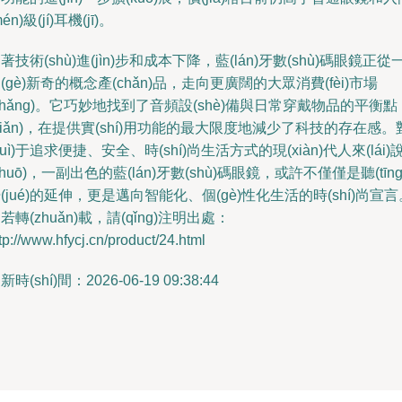
mén)級(jí)耳機(jī)。
著技術(shù)進(jìn)步和成本下降，藍(lán)牙數(shù)碼眼鏡正從
(gè)新奇的概念產(chǎn)品，走向更廣闊的大眾消費(fèi)市場
chǎng)。它巧妙地找到了音頻設(shè)備與日常穿戴物品的平衡點
diǎn)，在提供實(shí)用功能的最大限度地減少了科技的存在感。
duì)于追求便捷、安全、時(shí)尚生活方式的現(xiàn)代人來(lái)
shuō)，一副出色的藍(lán)牙數(shù)碼眼鏡，或許不僅僅是聽(tīng
(jué)的延伸，更是邁向智能化、個(gè)性化生活的時(shí)尚宣言
若轉(zhuǎn)載，請(qǐng)注明出處：
tp://www.hfycj.cn/product/24.html
新時(shí)間：2026-06-19 09:38:44