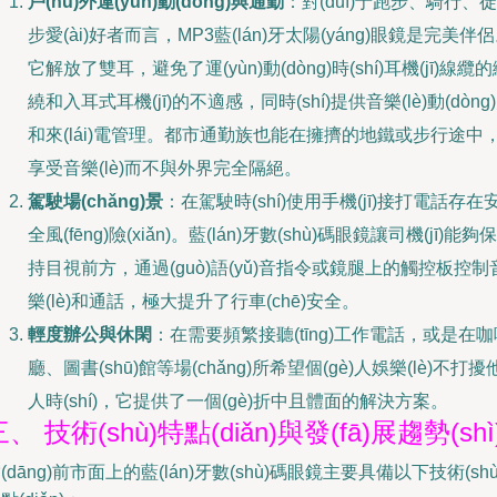
戶(hù)外運(yùn)動(dòng)與通勤
：對(duì)于跑步、騎行、徒
步愛(ài)好者而言，MP3藍(lán)牙太陽(yáng)眼鏡是完美伴
它解放了雙耳，避免了運(yùn)動(dòng)時(shí)耳機(jī)線纜
繞和入耳式耳機(jī)的不適感，同時(shí)提供音樂(lè)動(dòng
和來(lái)電管理。都市通勤族也能在擁擠的地鐵或步行途中
享受音樂(lè)而不與外界完全隔絕。
駕駛場(chǎng)景
：在駕駛時(shí)使用手機(jī)接打電話存在
全風(fēng)險(xiǎn)。藍(lán)牙數(shù)碼眼鏡讓司機(jī)能夠保
持目視前方，通過(guò)語(yǔ)音指令或鏡腿上的觸控板控制
樂(lè)和通話，極大提升了行車(chē)安全。
輕度辦公與休閑
：在需要頻繁接聽(tīng)工作電話，或是在咖
廳、圖書(shū)館等場(chǎng)所希望個(gè)人娛樂(lè)不打擾
人時(shí)，它提供了一個(gè)折中且體面的解決方案。
、 技術(shù)特點(diǎn)與發(fā)展趨勢(shì
(dāng)前市面上的藍(lán)牙數(shù)碼眼鏡主要具備以下技術(shù