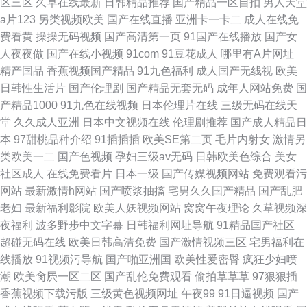
区三区
久草在线最新
日韩精品推荐
国产精品一区自拍
男人天堂
a片123
另类视频欧美
国产在线直播
亚洲卡一卡二
成人在线免
费看黄
操操无码视频
国产高清第一页
91国产在线播放
国产女
人夜夜做
国产在线小视频
91com
91豆花成人
哪里有A片网址
精产国品
香蕉视频国产精品
91九色福利
成人国产无线视
欧美
日韩性生活片
国产伦理剧
国产精品无套无码
成年人网站免费
国
产精品1000
91九色在线视频
日本伦理片在线
三级无码在线天
堂
久久成人亚洲
日本中文视频在线
伦理剧推荐
国产成人精品日
本
97甜桃品种介绍
91插插插
欧美SE第二页
毛片内射女
激情另
类欧美一二
国产色视频
孕妇三级av无码
日韩欧美色综合
美女
社区成人
在线免费看片
日本一级
国产传媒视频网站
免费观看污
网站
最新激情h网站
国产喷浆抽搐
宅男久久国产精品
国产乱肥
老妇
最新福利影院
欧美人妖视频网站
窝窝午夜理论
久草视频深
夜福利
波多野步中文字幕
日韩福利网址导航
91精品国产社区
超碰无码在线
欧美日韩高清免费
国产激情视频三区
宅男福利在
线播放
91视频污导航
国产啪亚洲国
欧美性爱密臀
疯狂少妇喷
潮
欧美肏屄一区二区
国产乱伦免费观看
偷拍草草草
97狠狠插
香蕉视频下载污版
三级黄色视频网址
午夜99
91日逼视频
国产