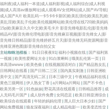
福利夜|成人福利一本道|成人福利影视|成人福利综合|成人利视
频|成人高清av播放网址|成人观看AV女优网站|成人国产AV导航|
成人国产A片
欧美乱码一卡5卡6卡新区|欧美乱强伦|欧美乱乳|欧
美乱淫|欧美乱子伦|欧美伦视频网站|欧美伦理在线720|欧美妈妈
15p|欧美麻豆久久中文|欧美毛卡片
影音先锋电影乱伦|影音先锋
精品AV|影音先锋伦理电影|影音先锋麻豆视频|影音先锋女人|影
音先锋日韩精品|影音先锋婷婷五月天|影音先锋无码资源网|影音
先锋亚洲色图|影音先锋自拍父女
主站蜘蛛池模板：
91日日夜夜91
|
福利小视频在线
|
国产福利第
一视频
|
欧美性爱网址大全
|
91白浆蝌蚪
|
哦美乱伦第一页
|
日
本高清wwww
|
欧美色偷
|
在线视频国语对白
|
国产精品熟女乱
|
日韩网站在线看
|
国产日韩二三区
|
国内真实刺激
|
日韩亚洲欧
美中文
|
国产高清无码二区
|
日本三级中文
|
午夜精品福利在线
|
黄色三级网纸
|
伊人熟女丁香
|
a片网站a片网站
|
国产不卡色
|
欧美另类一区
|
91色妹妹
|
野花高清在线观看
|
日韩精品推荐
|
成
人无码毛片国产
|
成人软件免费
|
女同恋足
|
欧美日韩亚洲综合
|
欧美综合在线观看
|
年轻的妈妈伦理
|
黑人巨大日本少妇
|
国产
网站免费视频
|
狼友深夜福利
|
成人精品电影一
|
欧美变态性交
|