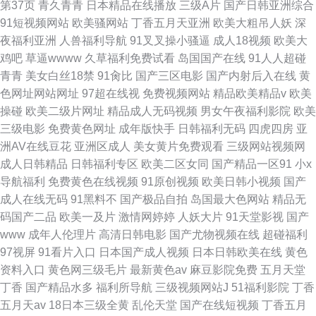
第37页
青久青青
日本精品在线播放
三级A片
国产日韩亚洲综合
91短视频网站
欧美骚网站
丁香五月天亚洲
欧美大粗吊人妖
深
夜福利亚洲
人兽福利导航
91叉叉操小骚逼
成人18视频
欧美大
鸡吧
草逼wwww
久草福利免费试看
岛国国产在线
91人人超碰
青青
美女白丝18禁
91肏比
国产三区电影
国产内射后入在线
黄
色网址网站网址
97超在线视
免费视频网站
精品欧美精品v
欧美
操碰
欧美二级片网址
精品成人无码视频
男女午夜福利影院
欧美
三级电影
免费黄色网址
成年版快手
日韩福利无码
四虎四房
亚
洲AV在线豆花
亚洲区成人
美女黄片免费观看
三级网站视频网
成人日韩精品
日韩福利专区
欧美二区女同
国产精品一区91
小x
导航福利
免费黄色在线视频
91原创视频
欧美日韩小视频
国产
成人在线无码
91黑料不
国产极品自拍
岛国最大色网站
精品无
码国产二品
欧美一及片
激情网婷婷
人妖大片
91天堂影视
国产
www
成年人伦理片
高清日韩电影
国产尤物视频在线
超碰福利
97视屏
91看片入口
日本国产成人视频
日本日韩欧美在线
黄色
资料入口
黄色网三级毛片
最新黄色av
麻豆影院免费
五月天堂
丁香
国产精品水多
福利所导航
三级视频网站J
51福利影院
丁香
五月天av
18日本三级全黄
乱伦天堂
国产在线短视频
丁香五月