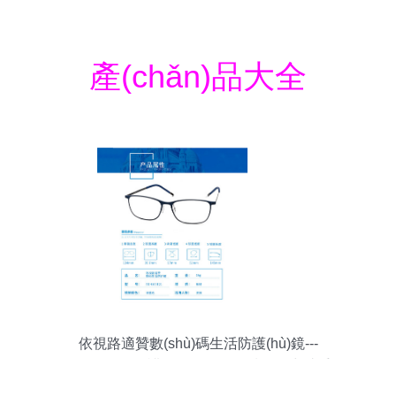
產(chǎn)品大全
依視路適贊數(shù)碼生活防護(hù)鏡---
EGH100121 護(hù)眼領(lǐng)域的得力助手