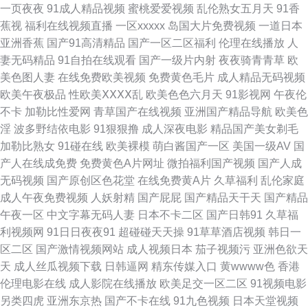
一页夜夜
91成人精品视频
蜜桃爱爱视频
乱伦熟女五月天
91香
蕉视
福利在线视频直播
一区xxxxx
岛国大片免费视频
一道日本
锋黄区 99热天天草 国产微拍福利一区 另类视频专区 青青视频久久 天天操精
亚洲香蕉
国产91高清精品
国产一区二区福利
伦理在线播放
人
妻无码精品
91自拍在线观看
国产一级片内射
夜夜骑青青草
欧
品 亚洲成人伦理 操人人操 国产色交网址 久草香蕉网址 欧美老妇性交 日本操
美色图人妻
在线免费欧美视频
免费黄色毛片
成人精品无码视频
欧美午夜极品
性欧美ⅩⅩⅩⅩ乱
欧美色色六月天
91影视网
午夜伦
逼网 足交在线视频 91污污网站视频 国产TS在线播放 黑料导航福利 日本有
不卡
加勒比性爱网
青草国产在线视频
亚洲国产精品导航
欧美色
淫
波多野结依电影
91狠狠撸
成人深夜电影
精品国产美女剃毛
码日韩高清 亚洲影院www 91在现免费网站 国产传媒不卡 免费观看91在线
加勒比熟女
91碰在线
欧美裸模
萌白酱国产一区
美国一级AV
国
产人在线成免费
免费黄色A片网址
微拍福利国产视频
国产人成
午夜无码人妻 91人妻激情视频 国产区地址91 玖玖热玖玖热玖玖 91色超碰香
无码视频
国产原创区色花堂
在线免费黄A片
久草福利
乱伦家庭
成人午夜免费视频
人妖射精
国产屁屁
国产精品天干天
国产精品
蕉 超碰97人人调教 老司机熟女伦理 日韩A∨手机在线 91传媒免费看 超碰有
午夜一区
中文字幕无码人妻
日本不卡二区
国产日韩91
久草福
利视频网
91日日夜夜91
超碰碰天天操
91草草酒店视频
韩日一
码在线 免费观看91在线 97色97干 福利视频午夜剧场 久草新视觉 微拍视频
区二区
国产激情视频网站
成人视频日本
茄子视频污
亚洲色欲天
天
成人丝瓜视频下载
日韩逼网
精东传媒入口
黄wwww色
香港
福利 97超碰夜夜 国产福利第一页 久久五月天av 青娱乐AV首页 五月丁香综
伦理电影在线
成人影院在线播放
欧美足交一区二区
91视频电影
另类四虎
亚洲东京热
国产不卡在线
91九色视频
日本天堂视频
合久久 中日韩一级 97色论精品 大香蕉伊人精品 日韩色图资源 亚洲一区在线