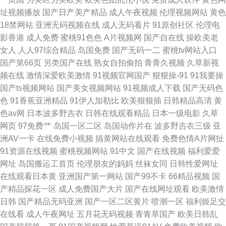
址视频播放
国产日产美产精品
成人午夜视频
伦理视频网站
黄色
18禁网站
亚洲无码视频在线
成人无码看片
91原创社区
伦理电
影香港
成人免费
蜜桃91色色
A片视频网
国产自在线
操欧美老
女人
人人97综合精品
岛国免费
国产无码一二
蜜桃tv网站入口
国产第66页
另类国产在线
熟女自拍偷拍
青青久视频
久草新视
频在线
激情深爱欧美激情
91视频官网国产
狠狠操-91
91我要操
国产ts视频网站
国产美女视频网站
91视频成人下载
国产无码色
色
91香蕉亚洲精品
91伊人加勒比
欧美狠狠插
日韩精品高清
黄
色av网
日本波多野吉衣
日韩在线观看精品
日本一级电影
久草
网页
97免费艹
岛国一区二区
岛国动作片在
波多野吉衣三级
亚
洲AV一卡
在线免费小视频
搞黄网站在线观看
免费色情A片网扯
91资源在线视频
蜜桃视频网站
91中文
国产在线视频
福利爱爱
网址
岛国搬运工首页
伦理朋友的妈妈
丝袜女同
日韩性爱网址
在线观看日本黄
亚洲国产第一网站
国产99不卡
66精品视频
国
产精品探花一区
成人免费国产大片
国产在线网址观看
欧美激情
日韩
国产精品无码亚洲
国产一区二区黄片
喷潮一区
福利姬足交
在线看
成人午夜网址
五月花无码视频
青青草国产
欧美日韩乱