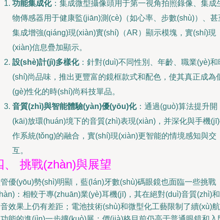
功能集成化
：集成微型攝像頭用于第一視角拍照錄像、集成
物傳感器用于健康監(jiān)測(cè)（如心率、步數(shù)）、甚
集成增強(qiáng)現(xiàn)實(shí)（AR）顯示模塊，實(shí)現
(xiàn)信息疊加顯示。
設(shè)計(jì)多樣化
：針對(duì)不同性別、年齡、職業(yè)和
(shí)尚品味，推出更豐富的鏡框款式和配色，使其真正成為
(gè)性化的時(shí)尚科技單品。
音質(zhì)與智能體驗(yàn)優(yōu)化
：通過(guò)算法提升開
(kāi)放環(huán)境下的音質(zhì)表現(xiàn)，并深化與手機(jī
作系統(tǒng)的融合，實(shí)現(xiàn)更智能的情境感知與交
互。
四、 挑戰(zhàn)與展望
管優(yōu)勢(shì)明顯，藍(lán)牙數(shù)碼眼鏡也面臨一些挑戰
zhàn)：相較于專(zhuān)業(yè)耳機(jī)，其在絕對(duì)音質(zhì)和
音效果上仍有差距；電池技術(shù)和微型化工藝限制了續(xù)航
功能的進(jìn)一步擴(kuò)展；價(jià)格目前仍高于普通眼鏡和入