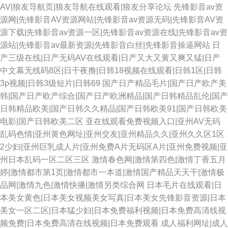
AV|狼友导航页|狼友导航在线观看|狼友分享论坛
先锋影音av资
源网|先锋影音AV资源网站|先锋影音av资源无码|先锋影音AV资
源下载|先锋影音av资源一区|先锋影音av资源在线|先锋影音av资
源站|先锋影音av最新资源|先锋影音白丝|先锋影音操逼网站
日
产三级在线|日产无码AV在线观看|日产又大又黄又爽又猛|日产
中文幕无线码8区|日干夜撸|日韩18视频在线观看|日韩1区|日韩
3p视频|日韩3级短片|日韩69
国产日产精品毛片|国产日产欧产美
韩|国产日产欧产综合|国产日产欧洲精品|国产日韩精品乱伦|国产
日韩精品欧美|国产日韩久久精品|国产日韩欧美91|国产日韩欧美
电影|国产日韩欧美二区
亚在线观看免费视频入口|亚州AV无码
乱码色情|亚州黄色网址|亚州交友|亚州精品久久|亚州久久区1区
2少妇|亚州巨乳成人片|亚州免费A片无码区A片|亚州免费视频|亚
州日本乱码一区二区三区
激情春色网|激情第四色|激情丁香五月
婷|激情都市第1页|激情都市一本道|激情国产精品天天干|激情极
品网|激情九色|激情快播|激情另类综合网
日本毛片在线观看|日
本美女黄色|日本美女视频美女写真|日本美女先锋影音资源|日本
美女一区二区|日本猛少妇|日本免费福利视频|日本免费高清线视
频免费|日本免费高清在线视频|日本免费观看
成人福利网址|成人