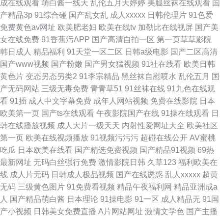
成在线观看
萌白酱一线天
乱伦五月天婷婷
美腿丝袜在线观看
国
产精品3p
91综合碰
国产乱女乱
成人xxxxx
日韩伦理片
91色爱
免费黄色av网址
欧美肥老妇
欧美在线tv
加勒比在线视屏
国产美
女在线免费
91香蕉污APP
国产高清自拍一区
第一页草草影院
韩日成人
精品福利
91天堂一区二区
日韩a级电影
国产二区高清
国产www视频
国产粉嫩
国产男女猛视频
91社在线看
欧美日韩
黄色片
变态另态另类2
91李宗精品
黑丝袜自慰喷水
乱伦五月
国
产无码网站
三级无毒免费
青青草51
91丝袜在线
91九色在线观
看
91插
成人中文字幕免费
成年人网站视频
免费在线影院
日本
欧美第一页
国产ts在线观看
午夜影院国产在线
91操在线观看
日
韩在线播放视频
成人大片一级天天
内射性爱网址大全
欧美社区
第一页
欧美在线视频播放
91视频污污污
超碰在线公开
AV蜜桃
吃瓜
日本欧美在线看
国产精选免费视频
国产精品91视频
69热
最新网址
无码白丝强行免费
激情影院日韩
久草123
福利欧美在
线
成人片无码
日韩成人极品视频
国产在线诱惑
乱人xxxxx
超黄
无码
三级黄色图片
91免费看视频
精品午夜福利网
精品亚洲成a
人
国产精品萌白酱
日本理论
91操电影
91一区
成人精品无
91国
产小视频
日韩美女免费直播
A片网站网址
激情文学色
国产主播