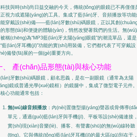
科技與時(shí)尚日益交融的今天，傳統(tǒng)的眼鏡已不再僅僅
正視力或遮陽(yáng)的工具。集成了藍(lán)牙、音頻播放等功
能穿戴設(shè)備——藍(lán)牙數(shù)碼眼鏡，正以其創(chuàng
的形態(tài)和便捷的體驗(yàn)，悄然改變著我們的生活。無(wú
被稱(chēng)為“MP3藍(lán)牙太陽(yáng)眼鏡”的潮流單品，還
“藍(lán)牙耳機(jī)”功能的實(shí)用裝備，它們都代表了可穿戴設
shè)備發(fā)展的一個(gè)重要方向。
一、 產(chǎn)品形態(tài)與核心功能
(lán)牙數(shù)碼眼鏡，顧名思義，是在一副眼鏡（通常為太陽
yáng)鏡或普通光學(xué)鏡框）的鏡腿中，集成了微型電子元件
其核心功能通常包括：
無(wú)線音頻播放
：內(nèi)置微型揚(yáng)聲器或骨傳導(dǎ
單元，通過(guò)藍(lán)牙與手機(jī)、平板等設(shè)備連接
實(shí)現(xiàn)音樂(lè)、播客、有聲書(shū)的無(wú)線聆聽
(tīng)。它與傳統(tǒng)藍(lán)牙耳機(jī)的最大區(qū)別在于