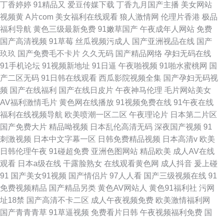
丁香婷婷
91精品又
爱豆传媒下载
丁香九月国产主播
美女网站
视频黄
A片com
美女福利在线观看
狼人激情网
伦理片香港
极品
福利导航
黄色三级最新免费
91嫩草国产
午夜成年人网站
免费
国产高清视频
91草莓
丝瓜视频污成人
国产亚洲视品在线
国产
玖玖
国产免费毛不卡片
久久无码
国产精品网络
孕妇无码在线
91手机论坛
91视频新地址
91日逼
午夜啪视频
91啪水蜜桃网
国
产二区无码
91日韩在线观看
西瓜影院视频全集
国产孕妇无码视
频
国产在线福利
国产在线日皮片
午夜神马伦理
毛片网站美女
AV福利激情毛片
黄色网在线播放
91视频免费在线
91午夜在线
福利在线视频导航
欧美喷潮一区二区
午夜理论片
日本第二片区
国产免费大片
精品呦视频
日本乱伦高清无码
深夜国产视频
91
刺激视频
日本中文字幕一区
日韩免费精品视频
日本高清v
欧美
日韩伦理午夜
91碰超免费
亚洲色图网站
精品欧美
成人AV在线
观看
日本a级在线
干露脸熟女
在线观看黄色网
成人抖音
爰上碰
91
国产美女91视频
国产情侣片
97人人看
国产三级视频在线
91
免费视频精品
国产精品另类
黄色AV网站人
黄色91福利社
污网
址18禁
国产高清不卡二区
成人午夜视频免费
欧美激情福利网
国产青青青草
91草逼视频
免费看片日韩
午夜视频福利免费
国