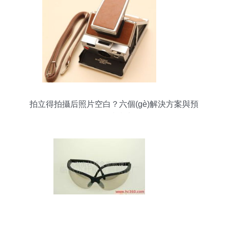
拍立得拍攝后照片空白？六個(gè)解決方案與預
(yù)防指南