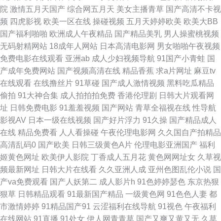
超碰碰中文 狠狠退福利视频 日韩女同另类 91探花入口 超碰卧艹 韩日中AV
院
激情五月天国产
综合网五月天
美女主播青草
国产高清不卡视
频
四虎影视
欧美一区在线
操碰视频
五月天婷婷欧美
欧美大BB
网址 影视先锋色AV 白丝喷水后入 韩日中文三级在线 欧美肏屄色片 亚洲龙1
国产福利啪啪
欧洲成人午夜精品
国产精品美乳
男人操蜜桃视频
无码射精网站
18成年人网站
日本高清电影网
男女啪啪午夜视频
级a片 99福利导航微拍 国产TS一区 久久亚洲素人 日本在线A√ 俺去啦俺去操
免费电影在线观看
亚洲ab
成人少妇视频导航
91国产小青蛙
国
产成年免费网站
国产视频高清在线
精品香蕉
求a片网址
麻豆tv
欧美第一页导航 婷婷色色性爱五月 白丝在线电影91 国产三级免费版权 韩国
在线观看
在线撸丝片
91草碰
国产成人激情视频
黑料吃瓜精品
偷拍
91大神合集
成人拍拍拍免费
香港伦理剧
日韩大片观看网
性爱大片 伊人另类色色综合 www99久热 久草影片 日日爱影院 91精品视频
址
日韩免费电影
91羞羞视频
国产网站
青草全福视在线
性导航
影视AV
日本一级在线视频
国产好片浮力
91久操
国产精品成人
网 超碰夫妻啪啪啪 精品视频初夜在线 日本操片 亚洲韩国无码 99超碰日本
在线
精品免费看
人人看操碰
午夜伦理电影网
久久国自产拍精品
高清乱码0
国产欧美
日韩三级黄色A片
伦理电影亚洲国产
福利
国产浮力 日韩岛国无码 91福利网站导航 第一福利色导 免费看91视频 色色爽
姬黄色网址
欧美伊人影院
丁香成人五月花
黄色网网址女
久草视
频最新网址
日韩大片在线看
久久亚洲人成
亚州色图乱伦小说
国
成人精品 18视频网站 超碰人人c 黄色美女视频 欧美亚州国产 午夜专区 AV午
产va免费观看
国产人妖第二
成人影片h
91色婷婷瑟色
东京热狠
狠草
日韩精品观看
91最新国产精品
一级黄色网
91色色人妻
都
夜福利导航 成人蝌蚪 日韩综合色网 51欧美色图 激情在线QVD 午夜性激情
市激情婷婷
91精品国产91
云涩福利在线导航
91视色
午夜福利
在线网站
91直播
91处女
伊人网青青草
国产又爽又黄又无
久草