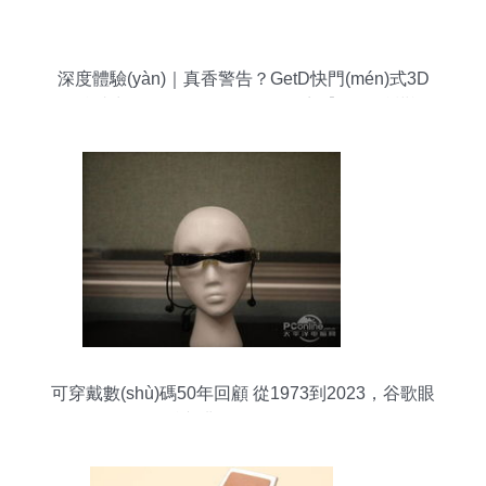
深度體驗(yàn)｜真香警告？GetD快門(mén)式3D
眼鏡助力DLP投影儀解鎖沉浸影音【3D眼鏡橫評
(píng)】
可穿戴數(shù)碼50年回顧 從1973到2023，谷歌眼
鏡并非首創(chuàng)