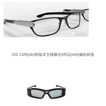
iOS 13內(nèi)部版本文檔曝光AR設(shè)備的研發
(fā)進(jìn)程