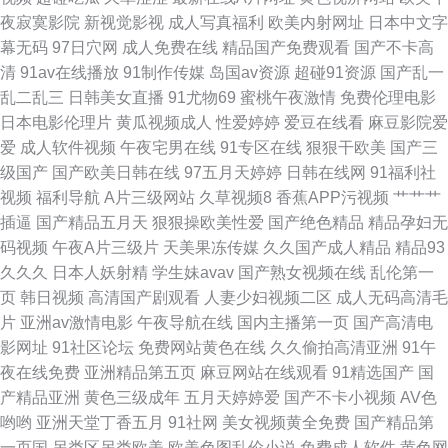
免费视频 国产无套普通话 欧美桃色网 伊人成人电影 成人Av色情 免费黄色视
夜寂寞影院
新视觉影视
成人写真福利
欧美内射网址
日本中文字
幕无码
97日穴网
成人免费在线
精品国产免费观看
国产不卡高
频链接 精品国产区久久 成人电影A片 日本高清不卡网站 色色思思 国产精品
清
91av在线播放
91制作传媒
岛国av资源
超碰91资源
国产乱一
乱二乱三
日韩美女直播
91尤物69
蜜桃午夜激情
免费伦理电影
野外三级 日本日屄 TS紫苑在线观看 老湿A片 五月天午夜影院 AV大香蕉伊人
日本电影伦理片
黄瓜视频成人
性爱婷婷
爱豆在线看
麻豆影院爱
爱
成人软件视频
午夜宅男在线
91专区在线
狠狠干欧美
国产三
网 精东成人短视频 午夜性福利 肏屄彰武 狼友AV在线 五月素人人妻 www91
级国产
国产欧美日韩在线
97五月天婷婷
日韩在线网
91福利社
视频
福利导航
A片三级网站
久草视频8
香蕉APP污视频
艹艹艹
操 欧美日B毛片视频 51草逼 福利站av
插逼
国产精品五月天
狠狠操欧美性爱
国产绝色精品
精品孕妇无
码视频
午夜A片三级片
天美果冻传媒
久久国产成人精品
精品93
久久久
日本人妖射精
学生妹avav
国产熟女视频在线
乱伦第一
页
韩日视频
高清国产剧观看
人妻少妇视频二区
成人无码高清毛
片
亚洲av激情电影
午夜导航在线
国内主播第一页
国产高清电
影网址
91社区论坛
免费网站黄色在线
久久偷拍高清亚洲
91午
夜在线免费
亚洲精品第五页
麻豆网站在线观看
91精选国产
国
产精品亚洲
黄色三级成年
五月天婷婷爱
国产不卡小视频
AV色
哟哟
亚洲天堂丁香五月
91社网
美女视频黄全免费
国产精品第
一页国
另类区另类欧美
欧美色图乱伦小说
免费成人软件
黄色网