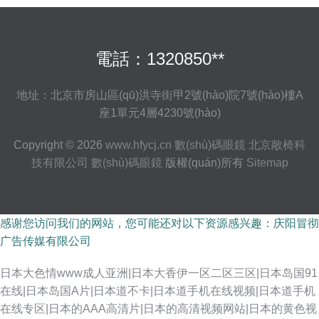
電話：1320850**
地址：北京市房山區(qū)洪寺街甲2號(hào)院7號(hào)樓A
座1單元4層4230號(hào)
Copyright © 2026
www.hfycj.cn
數(shù)碼眼鏡
北京敞椅科
技有限公司
數(shù)碼眼鏡
版權(quán)所有
Sitemap
感谢您访问我们的网站，您可能还对以下资源感兴趣：庆阳冒彻
广告传媒有限公司
日本大色情www成人亚洲|日本大香伊一区二区三区|日本岛国91
在线|日本岛国A片|日本道不卡|日本道手机在线视频|日本道手机
在线专区|日本的AAA高清片|日本的高清视频网站|日本的黄色视