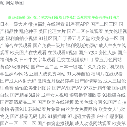
频
网站地图
日本一级大片
微拍福利在线观看
91香蕉APP
国产二区三区
国
无码论坛 操逼视频A 人妻熟女在线网址 亚洲久草首页 91基地伊人婷婷 99碰
产精品性
乱伦种子
美国伦理大片
国产二区在线观看
美女伦理视
频
福利偷拍小视频
91社区国产
丁香五月天堂
欧美变态一区
国
碰 超碰色播 国产在8p 欧美福利视频 日本熟妇 丝袜网站 午夜销魂福利 海角
产综合在线观看
国产免费一级片
福利视频资源站
成人午夜在线
观看
欧美图片在线观看
在线观看h视频
国产a级0
变性人妖
国产
社区探花 欧美sm网站 日韩AⅤ电影网卡 91九色性爱 AV网站网址 激情桃色五
福利永久
日韩中文字幕观看
足交在线播放91
丁香五月色网站
黄色3级抢网站
国产一区二区
日本一级婬片
久久免费手机视频
月天 欧美色频 尤物导航福利 91网站男男 爱豆AV在线播放 福利微拍在线导
学生妹Av网站
亚洲人成免费网站
91大神自拍
福利片在线观看
国产成人内射无码
激情五月极品婷婷
国产剧情精品
成人三级伦
航 麻豆爱豆村 日韩福利网址导航 18AV爱爱 www成人电影 豆花18在线网页
理免费
偷怕欧美亚州图片
国产AV国产AV
97亚洲精华液
国内精
自线
国产精品3级片
成年女人视频
狠狠撸亚洲欧美
91操碰在线
韩国A级无码片 狼友基地91 三级论理另类 91N视频网z 天天干精品在线 大香
国产高清精品二区
国产欧美在线视频
欧美色综合网
91国产自拍
偷拍
香蕉911
花蝴蝶看片免费
白丝美女免费网站
欧美女人与动
蕉九九 黄色网网址 欧美操逼网 人人艹超碰在线 香蕉网站入口 白洁小晶 丰满
物交
国产精品无码电影
91插插库
97超碰大香蕉
户外自慰影院
国产一区二区二区
国产偷窥盗摄视频
成人动漫网站观看
欧美第
人妻一区二区 国产欧美日韩爆草 老司机福利导航网 青娱乐豆花视频 影音先