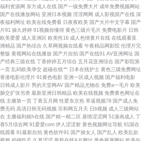
91亚洲 国产精品第八区 蜜桃精品一 天天天天艹 91色伦理 欧美胖老太BβW
福利资源网
东方成人在线
国产一级免费大片
成年免费视频网站
国产在线播放网站
亚洲日本视频
淫淫网网
成人影视国产在线
深
伊人综合影院AV 豆花社区在线观看 麻豆一二三区A 午夜免费体验 91网站传
夜福利网址
欧美在线免费看
日夜夜欧美
国产大片中文字幕
国产
片91
操久婷婷
91视频你懂得
黄色三级片毛片
免费电影片
日韩
媒 国产成人性爱午夜 男人资源avtt 网站91视频 国产韩日精品黄色 欧美妇岳
欧美爱爱
成人亚洲区
欧美性16
成人色情黄片在线
在线观看亚
洲精品
国产热综合
久草网视频在线看
午夜精品网影院
伦理片完
淫伦视频 亚洲韩国无码 超碰97福利合集 久久露脸视频 日韩字幕在线观看 91
整版
黄视网站在线播放
国产片自拍
国产在线91
AV亚洲网址
国
产经典三级在线
丁香婷婷五月综合
五月花亚洲综合
国产影院第
大神视频免费 超碰亚洲免费 婷婷六月天电影 国伦精伦品 性爱射精福利社 TS
一页
乱码欧美孕交
超碰在线艹
日本在线护士
黄色三级免费网址
香港电影伦理片
91黄色电影
亚洲一区成人视频
国产福利电影
人妖调教 韩日探花影视 欧美一级A片视频 亚洲图片欧美色图 A片播放 后入美
日韩成人影片
男的天堂网AV
国产精品尤物在
免费a一毛片
欧美
肠交扩张另类
最新亚洲日韩精品
欧美在线视频
免费黄色网址在
女的网站 日韩毛片网站 91福利专区 国产精品成年 欧美色图综合网 香蕉伊人
线
主播第一页
丁香五月网
性爱东京热
草逼视频78
国产成人免
费无码
高清日韩无码视频
宗和网五月天
日b视频
成人三级网站
在钱 AV成人资源在线 黄色三级免费网址 日本叉叉叉成人片 91极品在线 国
在
主播福利姬h在线
国产精一精二区
基情涩涩网
51漫画成人
丁
香5月综合网
91爱爱com
伊人涩涩射
黄色视频网址导航
91国在
产亚洲在线 日本精品中文字幕 18AV爱爱 超碰免费成人 九九热草 日韩AV 99
线观看
91最新自拍
黄色软件91
国产操女人
国产乱人
欧美乱欲
视频
超碰吃瓜
久草涩涩
最新在线A片网址
黄色视屏网站
欧美午