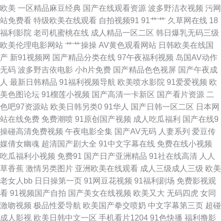
废料91 女人A片综合 日韩黄色影院 aⅴ五月亭 九九成人伊人 欧美性爱直播 瑟
欧美
一区精品麻豆经典
国产在线观看资源
波多野洁衣视频
污网
站免费看
特级欧美在线观看
自拍视频91
91艹艹
久草网在线
18
瑟瑟瑟无码97 影音先锋三级 国产久久精品 欧美日www 熟女视频操逼网站
福利影院
老司机蜜桃在线
成人精品一区二区
韩日爆乳无码三级
欧美伦理电影网站
艹艹操操
AV黄色观看网站
日韩欧美在线国
韩日一本道 欧美四级 无码免费11p 91ncom处女 A片网站入口 国产VA在线
产
新91视频网
国产精品分类在线
97午夜福利视频
岛国AV动作
无码
波多野吉依电影
小h片免费
国产精品色色视屏
国产午夜成
久久偷精品 色色日韩 91fuli在线 www人人肏 国产91视 玖玖爽A 日本抠逼视
人
最新日韩精品
91福利视频导航
欧美喷水影院
91爱爱视频
欧
美色图论坛
91榴莲小视频
国产高清一卡新区
国产看片资源
二
频网站 午夜免费体验 91九色韩国 草草影院韩国 国内AV草逼影视 青青草福
色吧97资源站
欧美日韩另类0
91华人
国产日韩一区二区
日本网
站在线免费
免费潮喷
91原创国产视频
成人吃瓜福利
国产在线9
利导航 午夜免费电影 91色蝌蚪 成人无码一区 久草视频在线毛片 欧洲色久
操碰高清免费视频
午夜电影全集
国产AV无码
人妻系列
爱豆传
媒倩女幽魂
超清国产剧大全
91中文字幕在线
免费在线小视频
婷婷爱香蕉 最新AV站 Av欧美日韩 高清视频1区2区 日韩字幕中文 97超碰超
吃瓜福利小视频
免费91
国产日产亚洲精品
91社在线高清
人人
草香蕉
激情另类图片
亚洲欧美在线观看
成人三级成人三级
欧美
碰窝窝 久草热久操 午夜激情福利 91九色熟女旧板 国产ts在线观看 九一激情
老女人bb
日日操第一页
91网豆花视频
91福利剧场
免费影视观
看
91视频国产自拍
国产美女在线视频
欧美又大
无码四虎
女同
影院 欧亚另类综合 亚洲素人自拍 黄色91色情 人妖操男人黄色 91蜜桃网址
激吻视频
极品性爱导航
欧美国产拳交喷奶
中文字幕第三页
超碰
成人影视
欧美日韩中文一区
手机看片1204
91色快播
福利撸影