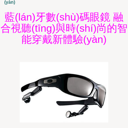
(yàn)
藍(lán)牙數(shù)碼眼鏡 融
合視聽(tīng)與時(shí)尚的智
能穿戴新體驗(yàn)