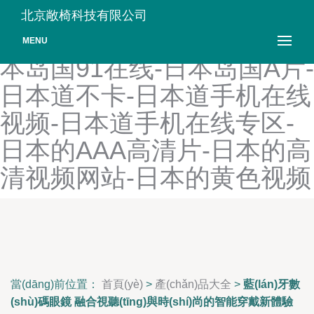
日本大色情www成人亚洲-
北京敞椅科技有限公司
日本大香伊一区二区三区-日
MENU
本岛国91在线-日本岛国A片-
日本道不卡-日本道手机在线
视频-日本道手机在线专区-
日本的AAA高清片-日本的高
清视频网站-日本的黄色视频
當(dāng)前位置：
首頁(yè)
>
產(chǎn)品大全
>
藍(lán)牙數
(shù)碼眼鏡 融合視聽(tīng)與時(shí)尚的智能穿戴新體驗