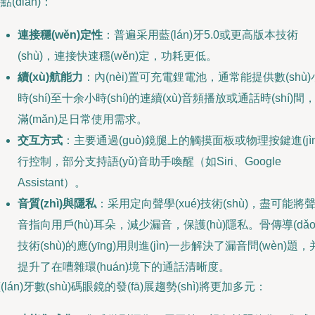
點(diǎn)：
連接穩(wěn)定性
：普遍采用藍(lán)牙5.0或更高版本技術
(shù)，連接快速穩(wěn)定，功耗更低。
續(xù)航能力
：內(nèi)置可充電鋰電池，通常能提供數(shù)
時(shí)至十余小時(shí)的連續(xù)音頻播放或通話時(shí)間
滿(mǎn)足日常使用需求。
交互方式
：主要通過(guò)鏡腿上的觸摸面板或物理按鍵進(jìn
行控制，部分支持語(yǔ)音助手喚醒（如Siri、Google
Assistant）。
音質(zhì)與隱私
：采用定向聲學(xué)技術(shù)，盡可能將
音指向用戶(hù)耳朵，減少漏音，保護(hù)隱私。骨傳導(dǎo
技術(shù)的應(yīng)用則進(jìn)一步解決了漏音問(wèn)題，
提升了在嘈雜環(huán)境下的通話清晰度。
(lán)牙數(shù)碼眼鏡的發(fā)展趨勢(shì)將更加多元：