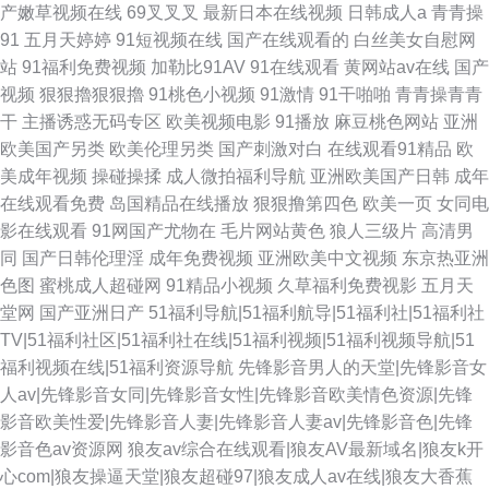
产嫩草视频在线
69叉叉叉
最新日本在线视频
日韩成人a
青青操
91
五月天婷婷
91短视频在线
国产在线观看的
白丝美女自慰网
站
91福利免费视频
加勒比91AV
91在线观看
黄网站av在线
国产
视频
狠狠擼狠狠擼
91桃色小视频
91激情
91干啪啪
青青操青青
干
主播诱惑无码专区
欧美视频电影
91播放
麻豆桃色网站
亚洲
欧美国产另类
欧美伦理另类
国产刺激对白
在线观看91精品
欧
美成年视频
操碰操揉
成人微拍福利导航
亚洲欧美国产日韩
成年
在线观看免费
岛国精品在线播放
狠狠撸第四色
欧美一页
女同电
影在线观看
91网国产尤物在
毛片网站黄色
狼人三级片
高清男
同
国产日韩伦理淫
成年免费视频
亚洲欧美中文视频
东京热亚洲
色图
蜜桃成人超碰网
91精品小视频
久草福利免费视影
五月天
堂网
国产亚洲日产
51福利导航|51福利航导|51福利社|51福利社
TV|51福利社区|51福利社在线|51福利视频|51福利视频导航|51
福利视频在线|51福利资源导航
先锋影音男人的天堂|先锋影音女
人av|先锋影音女同|先锋影音女性|先锋影音欧美情色资源|先锋
影音欧美性爱|先锋影音人妻|先锋影音人妻av|先锋影音色|先锋
影音色av资源网
狼友av综合在线观看|狼友AV最新域名|狼友k开
心com|狼友操逼天堂|狼友超碰97|狼友成人av在线|狼友大香蕉