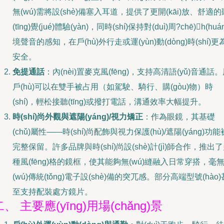
無(wú)需將設(shè)備塞入耳道，提供了更開(kāi)放、舒適的
(tīng)覺(jué)體驗(yàn)，同時(shí)保持對(duì)周?chē)h(huá
境聲音的感知，在戶(hù)外行走或運(yùn)動(dòng)時(shí)更
安全。
免提通話
：內(nèi)置麥克風(fēng)，支持高清語(yǔ)音通話
戶(hù)可以在雙手被占用（如駕駛、騎行、購(gòu)物）時
(shí)，輕松接聽(tīng)或撥打電話，溝通效率大幅提升。
時(shí)尚外觀與遮陽(yáng)/視力矯正
：作為眼鏡，其基礎
(chǔ)屬性——時(shí)尚配飾與視力保護(hù)/遮陽(yáng)功能
完整保留。許多品牌與時(shí)尚設(shè)計(jì)師合作，推出
種風(fēng)格的鏡框，使其能夠無(wú)縫融入日常穿搭，毫
(wú)傳統(tǒng)電子設(shè)備的突兀感。部分高端型號(hào)
至支持配裝處方鏡片。
二、 主要應(yīng)用場(chǎng)景