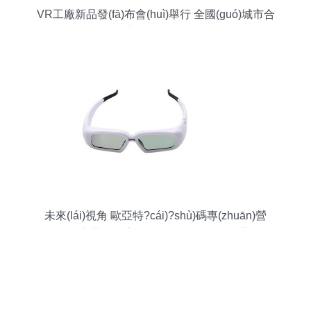
VR工廠新品發(fā)布會(huì)舉行 全國(guó)城市合
伙人計(jì)劃啟動(dòng)
未來(lái)視角 歐亞特?cái)?shù)碼專(zhuān)營
(yíng)店帶你探索數(shù)碼眼鏡的智能世界