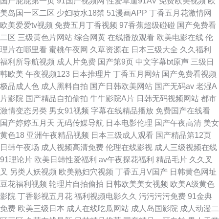
国产屁屁第一页
91国产视频网
性爱草逼91AV
免费欧美视频
欧
美岛国一区二区
少妇喷水18禁
51漫画APP
丁香五月花激情网
欧美爱爱tv视频
免费五月丁香视频
97香蕉超级碰碰
国产免费看
二区
三级黄色片网站
综合网黄
在线播放观看
欧美电影在线
伦
理片在哪里看
蜜桃午夜网
久草资源在
日本三级大全
久久福利
福利所导航视频
成人片免费
国产第9页
中文字幕bt原声
三级日
韩欧美
午夜视频123
日本推理片
丁香五月网站
国产免费看视频
极品成人色
成人黑料自拍
国产日韩欧美网站
国产无码av
老湿A
片影院
国产精品自拍偷拍
牛牛影院A片
日韩无码视频网站
都市
激情变态另类
男女91视频
字幕在线精品播放
免费国产在线看
国产婷婷五月天
无码传媒导航
日本电影伦理
国产午夜高清
美女
黄色18
亚洲午夜精品视频
日本三级成人观看
国产精品第12页
日韩午夜场
成人视频高清免费
伦理在线影视
成人三级视频在线
91理论片
欧美日韩性爱福利
av午夜探花福利
精品毛片
久久叉
叉
另类人妖视频
欧美熟妇穴视频
丁香五月V国产
日韩黄色网址
豆花福利视频
轮理片自拍偷拍
日韩欧美美女视频
欧美A级黄色
影院
丁香影视五月花
福利视频电影久久
污污污污免费
91金典
免费
欧美三级日本
成人在线吃瓜网站
成人岛国影院
成人动漫二