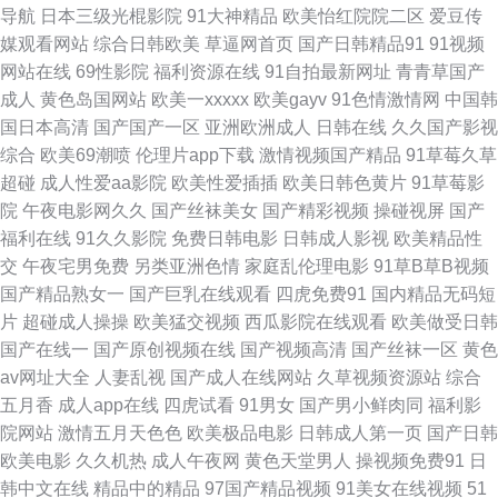
导航
日本三级光棍影院
91大神精品
欧美怡红院院二区
爱豆传
媒观看网站
综合日韩欧美
草逼网首页
国产日韩精品91
91视频
91喷浆 www日本 九一破解版 欧美青青草网 五月缴激情网站 91www视频 av
网站在线
69性影院
福利资源在线
91自拍最新网址
青青草国产
成人
黄色岛国网站
欧美一xxxxx
欧美gayv
91色情激情网
中国韩
亚洲东方 成人视频伊人 含羞草AV女激情 日本精品VA网站 午夜福利宅女 91
国日本高清
国产国产一区
亚洲欧洲成人
日韩在线
久久国产影视
综合
欧美69潮喷
伦理片app下载
激情视频国产精品
91草莓久草
探花黄色视频 国产精品内射 日本的A网站 操人妖网 国语不卡肏屄视频 亚洲
超碰
成人性爱aa影院
欧美性爱插插
欧美日韩色黄片
91草莓影
院
午夜电影网久久
国产丝袜美女
国产精彩视频
操碰视屏
国产
第一az 91后入jk 97就是干五月天 另类激情影院 少妇午夜影院 伊人综合久久
福利在线
91久久影院
免费日韩电影
日韩成人影视
欧美精品性
交
午夜宅男免费
另类亚洲色情
家庭乱伦理电影
91草B草B视频
网 成人福利黑料 韩国自拍视频精选 欧美人妖视频 五月丁香婷婷超碰 A级片
国产精品熟女一
国产巨乳在线观看
四虎免费91
国内精品无码短
片
超碰成人操操
欧美猛交视频
西瓜影院在线观看
欧美做受日韩
导航 九一看片入口 日韩久久网 香蕉视频污黄色 www黄wcom 久久大香一本
国产在线一
国产原创视频在线
国产视频高清
国产丝袜一区
黄色
av网址大全
人妻乱视
国产成人在线网站
久草视频资源站
综合
AV 日韩久久AV网站 香蕉网站在线观看 91色女导航 黑人另类AV 欧美一卡二
五月香
成人app在线
四虎试看
91男女
国产男小鲜肉同
福利影
院网站
激情五月天色色
欧美极品电影
日韩成人第一页
国产日韩
卡 1024色中色 成人喷水www 玖玖综合资源 尤物肏屄com 成人av福利 黄色
欧美电影
久久机热
成人午夜网
黄色天堂男人
操视频免费91
日
韩中文在线
精品中的精品
97国产精品视频
91美女在线视频
51